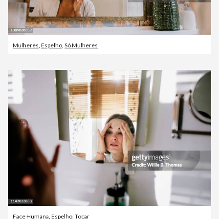
Mulheres
,
Espelho
,
Só Mulheres
Face Humana
,
Espelho
,
Tocar