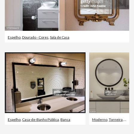
Espelho
,
Dourado - Cores
,
Sala de Casa
Espelho
,
Casa-de-Banho Pública
,
Banca
Moderno
,
Torneira
,
Banca