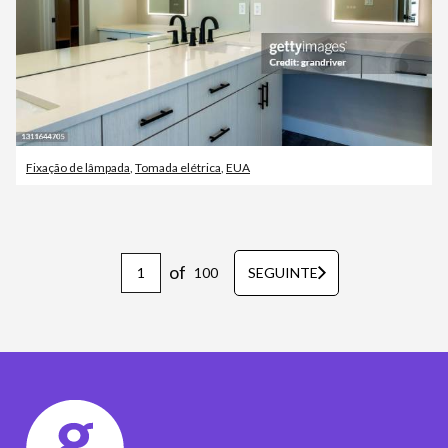
Fixação de lâmpada
,
Tomada elétrica
,
EUA
of
100
SEGUINTE