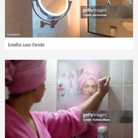
Espelho
,
Luxo
,
Parede