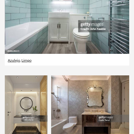
Azulejo
,
Limpo