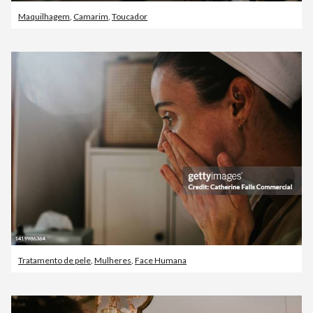
Maquilhagem
,
Camarim
,
Toucador
Tratamento de pele
,
Mulheres
,
Face Humana