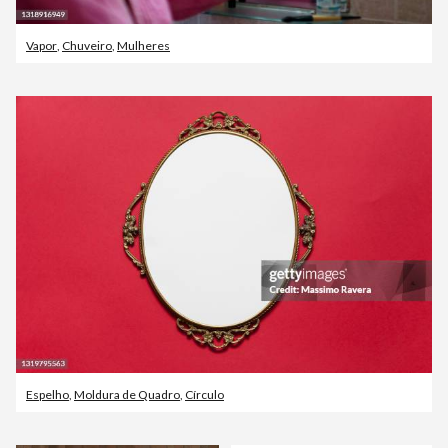
Vapor
,
Chuveiro
,
Mulheres
Espelho
,
Moldura de Quadro
,
Círculo