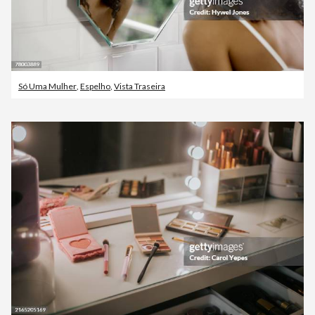
Só Uma Mulher
,
Espelho
,
Vista Traseira