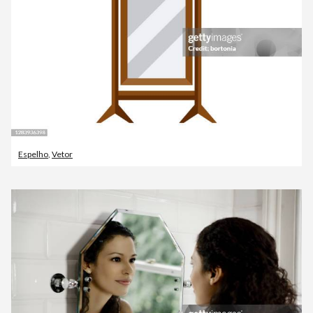
Espelho
,
Vetor