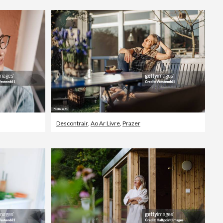
Editorial
Descontrair
,
Ao Ar Livre
,
Prazer