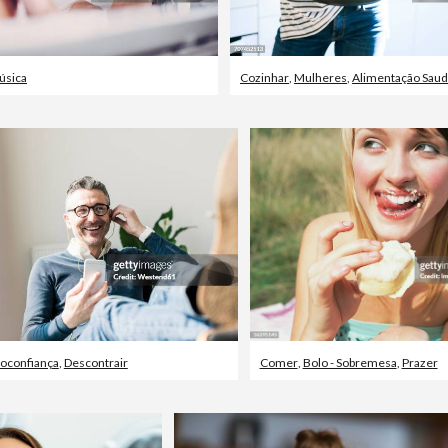
úsica
Cozinhar
,
Mulheres
,
Alimentação Saud
oconfiança
,
Descontrair
Comer
,
Bolo - Sobremesa
,
Prazer