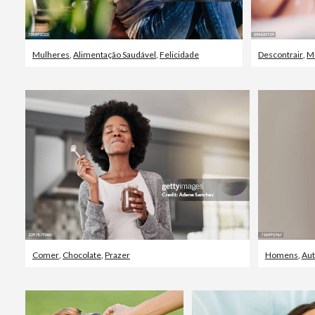
Mulheres
,
Alimentação Saudável
,
Felicidade
Descontrair
,
M
Comer
,
Chocolate
,
Prazer
Homens
,
Aut