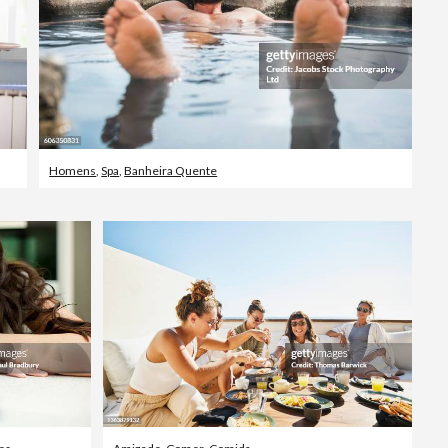
Homens
,
Spa
,
Banheira Quente