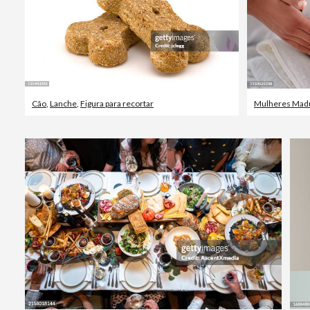
Cão
,
Lanche
,
Figura para recortar
Mulheres Mad