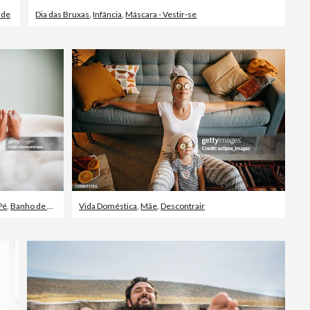
ade
Dia das Bruxas
,
Infância
,
Máscara - Vestir-se
Pé
,
Banho de Espuma
Vida Doméstica
,
Mãe
,
Descontrair