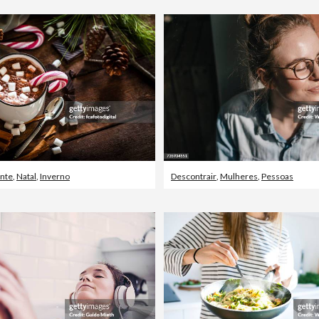
nte
,
Natal
,
Inverno
Descontrair
,
Mulheres
,
Pessoas