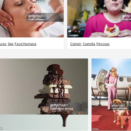
uras
,
Spa
,
Face Humana
Comer
,
Comida
,
Pessoas