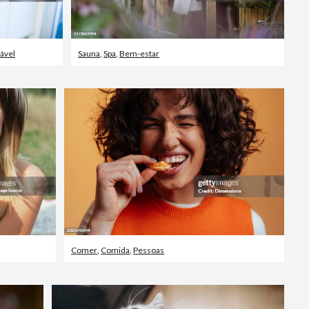
ável
Sauna
,
Spa
,
Bem-estar
Comer
,
Comida
,
Pessoas