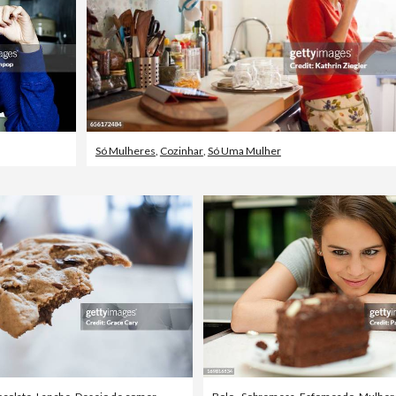
Só Mulheres
,
Cozinhar
,
Só Uma Mulher