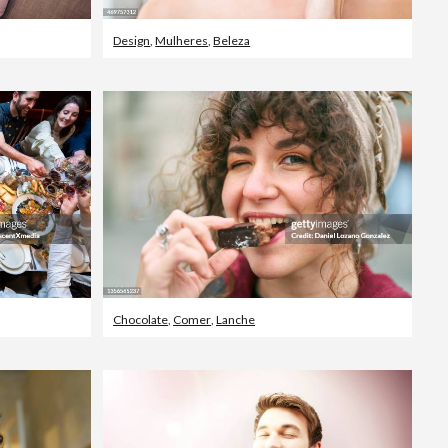
Design
,
Mulheres
,
Beleza
Chocolate
,
Comer
,
Lanche