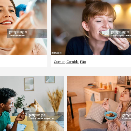
Comer
,
Comida
,
Pão