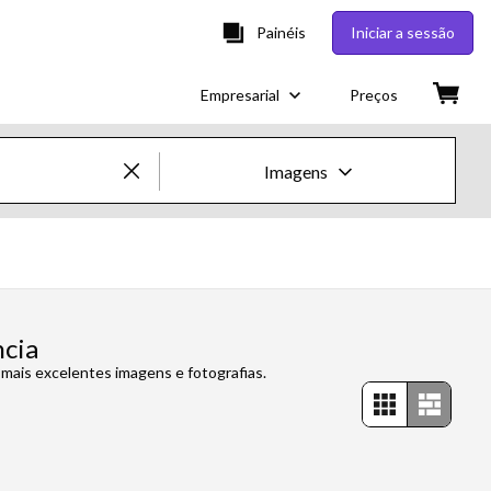
Painéis
Iniciar a sessão
Empresarial
Preços
Imagens
Imagens e Vídeos Creative
Imagens
Creative
ncia
mais excelentes imagens e fotografias.
Editorial
Vídeos
Creative