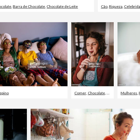
colate
,
Barra de Chocolate
,
Chocolate de Leite
Cão
,
Riqueza
,
Celebrid
epino
Comer
,
Chocolate
,
Mulheres
Mulheres
,