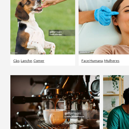
Cão
,
Lanche
,
Comer
Face Humana
,
Mulheres