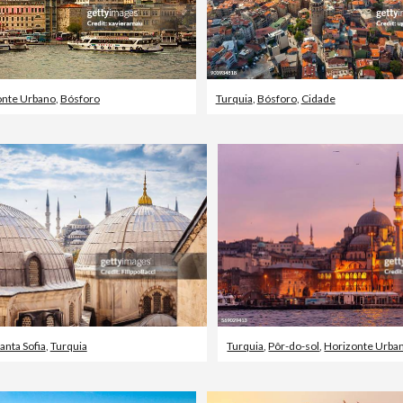
onte Urbano
,
Bósforo
Turquia
,
Bósforo
,
Cidade
anta Sofia
,
Turquia
Turquia
,
Pôr-do-sol
,
Horizonte Urba