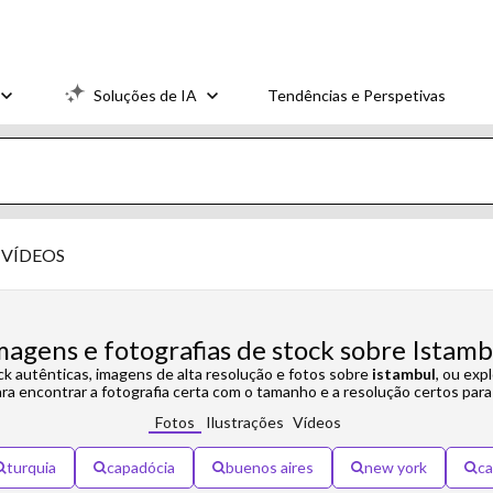
Soluções de IA
Tendências e Perspetivas
VÍDEOS
magens e fotografias de stock sobre Istamb
ck autênticas, imagens de alta resolução e fotos sobre
istambul
, ou exp
ra encontrar a fotografia certa com o tamanho e a resolução certos para
Fotos
Ilustrações
Vídeos
turquia
capadócia
buenos aires
new york
ca