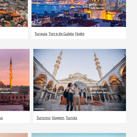
Turquia
,
Torre de Galata
,
Noite
no
Turismo
,
Viagem
,
Turista