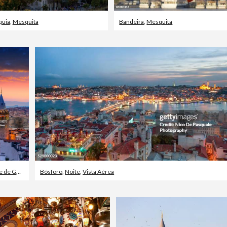
quia
,
Mesquita
Bandeira
,
Mesquita
de Galata
,
Noite
Bósforo
,
Noite
,
Vista Aérea