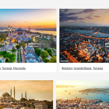
a
,
Turquia
,
Mesquita
Bósforo
,
Grande Bazar
,
Turquia