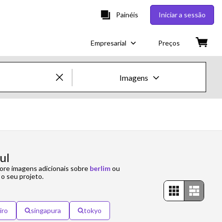
Painéis
Iniciar a sessão
Empresarial
Preços
Imagens
Imagens e Vídeos Creative
Imagens
Creative
ul
lore imagens adicionais sobre
berlim
ou
Editorial
 o seu projeto.
Vídeos
iro
singapura
tokyo
Creative