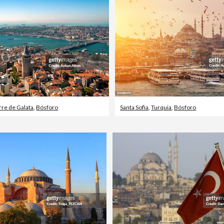
rre de Galata
,
Bósforo
Santa Sofia
,
Turquia
,
Bósforo