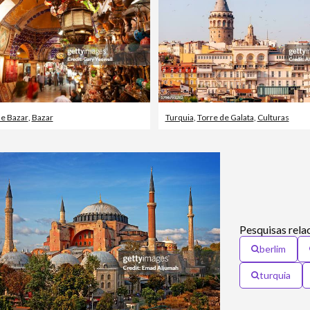
e Bazar
,
Bazar
Turquia
,
Torre de Galata
,
Culturas
Pesquisas rela
berlim
turquia