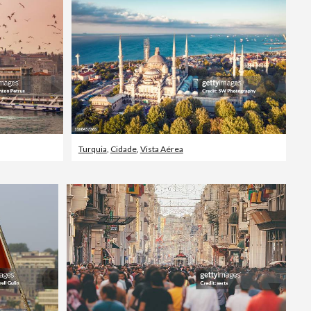
Turquia
,
Cidade
,
Vista Aérea