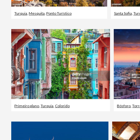
Turquia
,
Mesquita
,
Ponto Turístico
Santa Sofia
,
Tur
Primeiro plano
,
Turquia
,
Colorido
Bósforo
,
Torre 