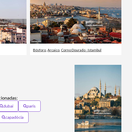
Bósforo
,
Arcaico
,
Corno Dourado - Istambul
cionadas:
dubai
paris
capadócia