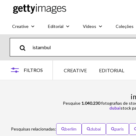
Creative
Editorial
Vídeos
Coleções
FILTROS
CREATIVE
EDITORIAL
i
Pesquise
1.040.230
fotografias de sto
dubai
stock pa
Pesquisas relacionadas:
berlim
dubai
paris