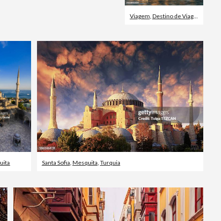
Viagem
,
Destino de Viagem
,
Cidad
uita
Santa Sofia
,
Mesquita
,
Turquia