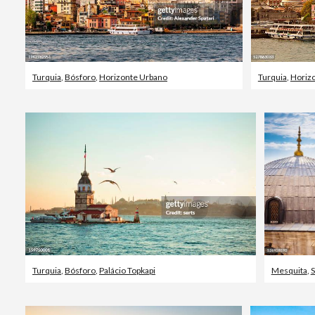
Turquia
,
Bósforo
,
Horizonte Urbano
Turquia
,
Horiz
Turquia
,
Bósforo
,
Palácio Topkapi
Mesquita
,
S