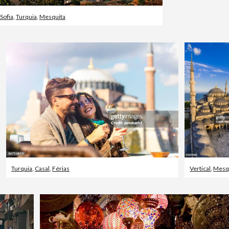
Sofia
,
Turquia
,
Mesquita
Turquia
,
Casal
,
Férias
Vertical
,
Mesq