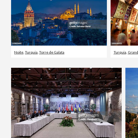
Noite
,
Turquia
,
Torre de Galata
Turquia
,
Grand