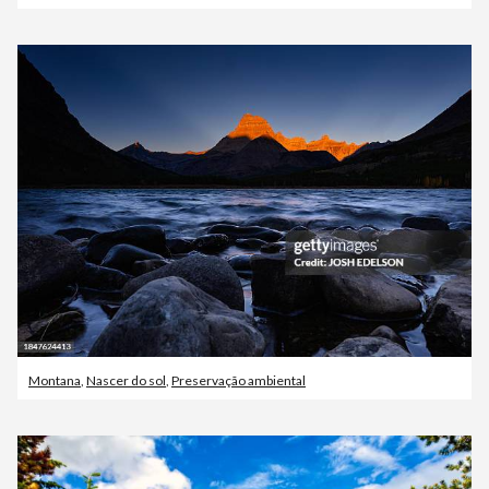
Montana
,
Nascer do sol
,
Preservação ambiental