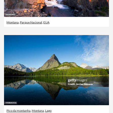
Montana
,
Parque Nacional
,
EUA
Pico da montanha
,
Montana
,
Lago