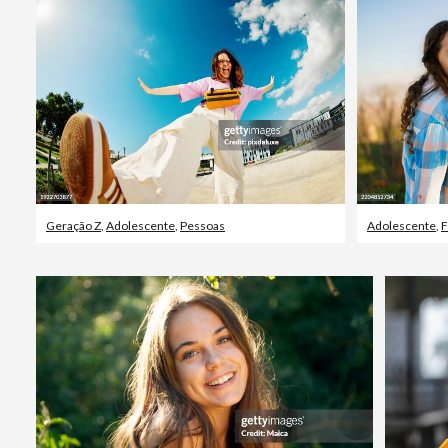
Geração Z
,
Adolescente
,
Pessoas
Adolescente
,
F