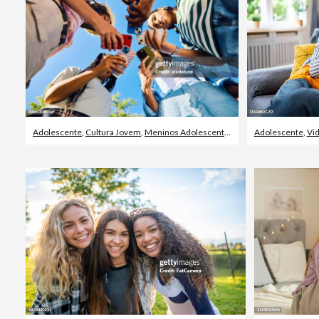
Adolescente
,
Cultura Jovem
,
Meninos Adolescentes
Adolescente
,
Vi