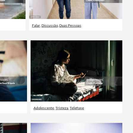
Falar
,
Discussão
,
Duas Pessoas
Adolescente
,
Tristeza
,
Telefone