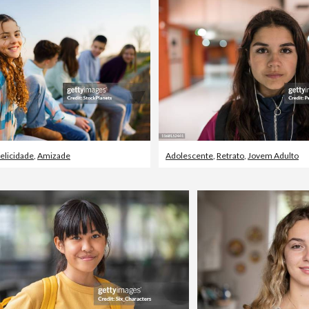
elicidade
,
Amizade
Adolescente
,
Retrato
,
Jovem Adulto