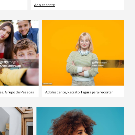
Adolescente
es
,
Grupo de Pessoas
Adolescente
,
Retrato
,
Figura para recortar