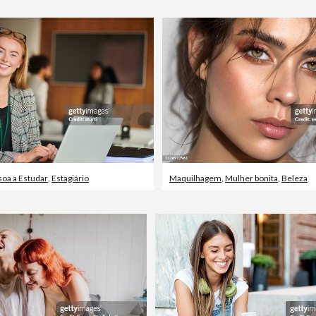
oa a Estudar
,
Estagiário
Maquilhagem
,
Mulher bonita
,
Beleza