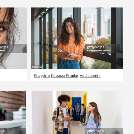
Estagiário
,
Pessoa a Estudar
,
Adolescente