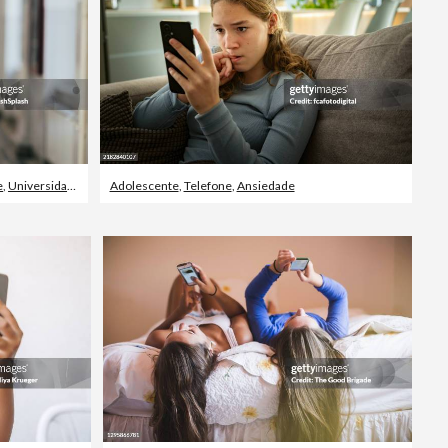
e
,
Universidade
Adolescente
,
Telefone
,
Ansiedade