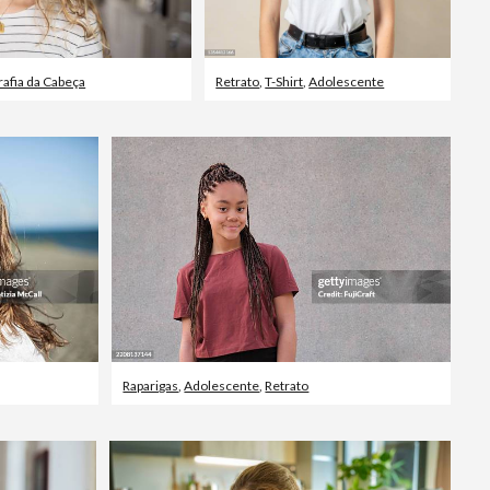
rafia da Cabeça
Retrato
,
T-Shirt
,
Adolescente
Raparigas
,
Adolescente
,
Retrato