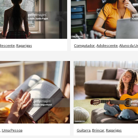
lescente
,
Raparigas
Computador
,
Adolescente
,
Aluno da U
s
,
Uma Pessoa
Guitarra
,
Brincar
,
Raparigas