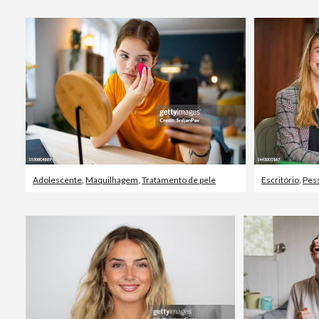
Adolescente
,
Maquilhagem
,
Tratamento de pele
Escritório
,
Pess