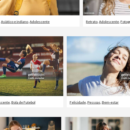
,
Asiático e indiano
,
Adolescente
Retrato
,
Adolescente
,
Fotog
scente
,
Bola de Futebol
Felicidade
,
Pessoas
,
Bem-estar