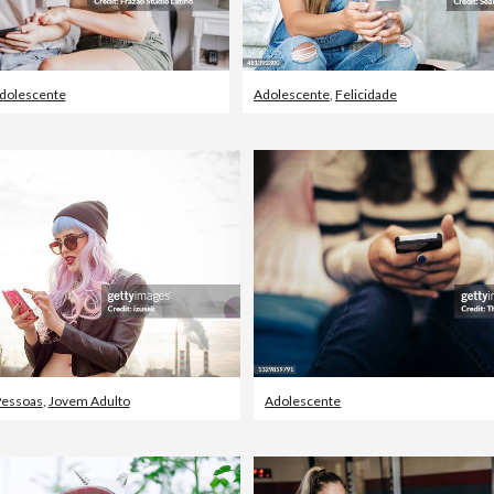
dolescente
Adolescente
,
Felicidade
essoas
,
Jovem Adulto
Adolescente