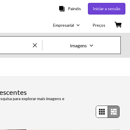
Painéis
Iniciar a sessão
Empresarial
Preços
Imagens
Imagens e Vídeos Creative
Imagens
Creative
lescentes
quisa para explorar mais imagens e
Editorial
Vídeos
Creative