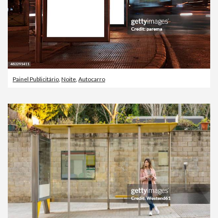
Painel Publicitário
,
Noite
,
Autocarro