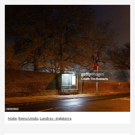
Noite
,
Reino Unido
,
Londres - Inglaterra