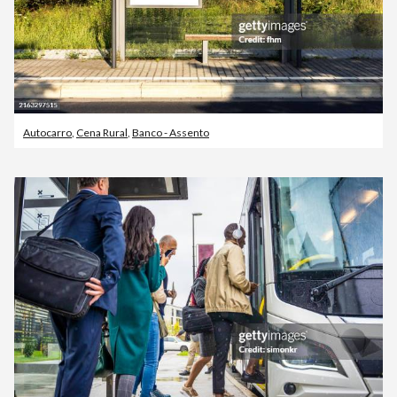
Autocarro
,
Cena Rural
,
Banco - Assento