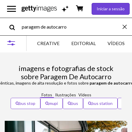
Iniciar a sessão
CREATIVE
EDITORIAL
VÍDEOS
imagens e fotografias de stock
sobre Paragem De Autocarro
ênticas, imagens de alta resolução e fotos sobre
paragem de autocarr
Fotos
Ilustrações
Vídeos
bus stop
mupi
bus
bus station
cai