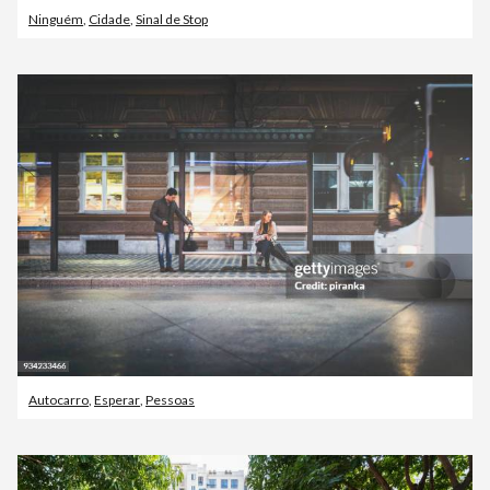
Ninguém
,
Cidade
,
Sinal de Stop
Autocarro
,
Esperar
,
Pessoas