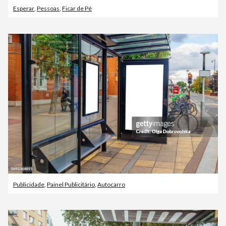
Esperar
,
Pessoas
,
Ficar de Pé
Publicidade
,
Painel Publicitário
,
Autocarro