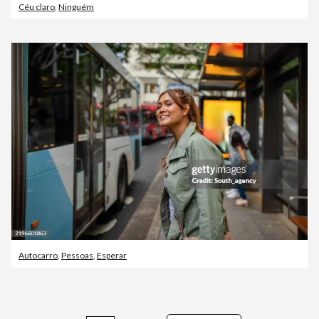
Céu claro
,
Ninguém
Autocarro
,
Pessoas
,
Esperar