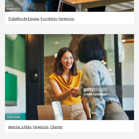
Trabalho de Equipa
,
Escritório
,
Negócios
Apertar a Mão
,
Negócios
,
Cliente