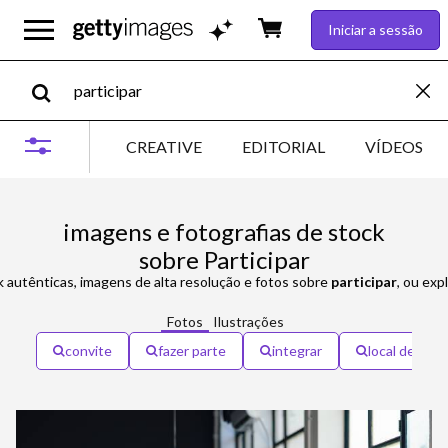
Iniciar a sessão
CREATIVE
EDITORIAL
VÍDEOS
imagens e fotografias de stock
sobre Participar
k autênticas, imagens de alta resolução e fotos sobre
participar
, ou exp
Fotos
Ilustrações
convite
fazer parte
integrar
local de trab