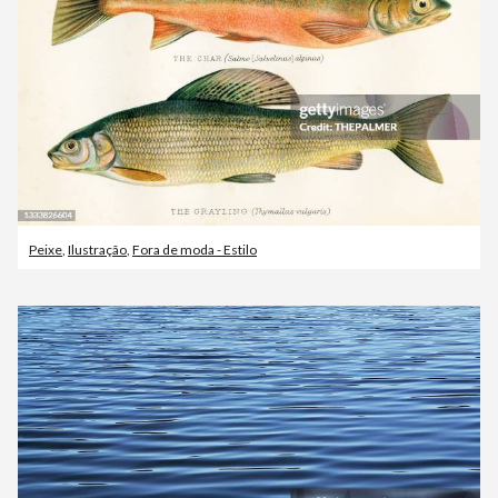
Peixe
,
Ilustração
,
Fora de moda - Estilo