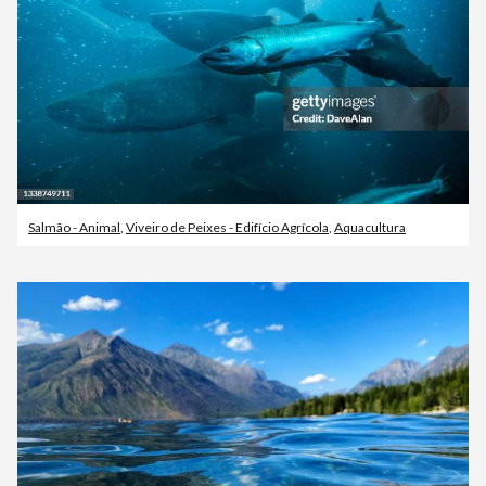
Salmão - Animal
,
Viveiro de Peixes - Edifício Agrícola
,
Aquacultura