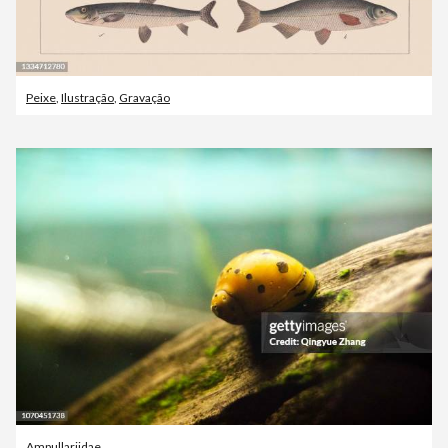
Peixe
,
Ilustração
,
Gravação
Ampullariidae