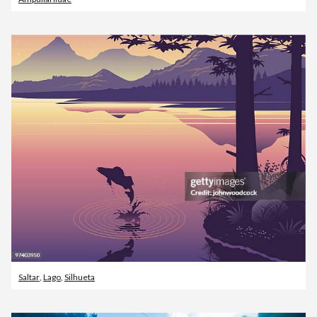
Saltar
,
Lago
,
Silhueta