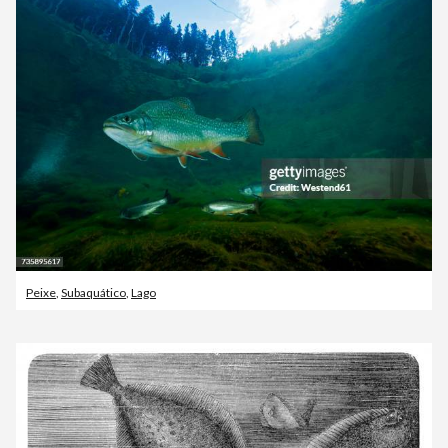
Peixe
,
Subaquático
,
Lago