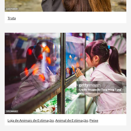
Truta
Loja de Animais de Estimação
,
Animal de Estimação
,
Peixe