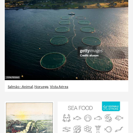
Salmão - Animal
,
Noruega
,
Vista Aérea