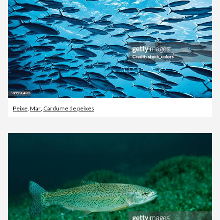
Peixe
,
Mar
,
Cardume de peixes