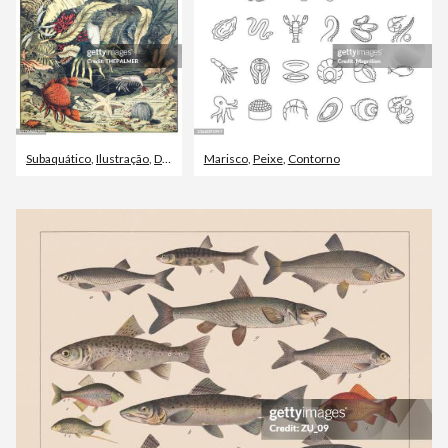
Subaquático
,
Ilustração
,
De arquivo
Marisco
,
Peixe
,
Contorno