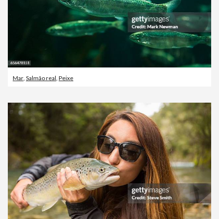
Mar
,
Salmão real
,
Peixe