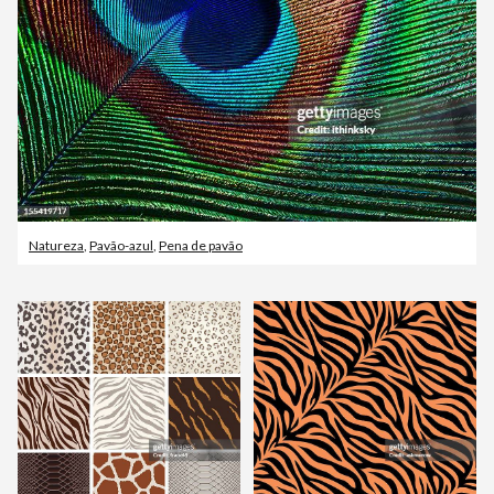
Natureza
,
Pavão-azul
,
Pena de pavão