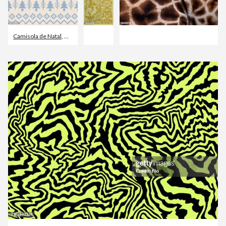
Camisola de Natal
,
Natal
,
Padrão