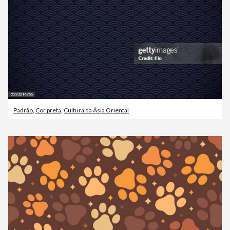
Padrão
,
Cor preta
,
Cultura da Ásia Oriental