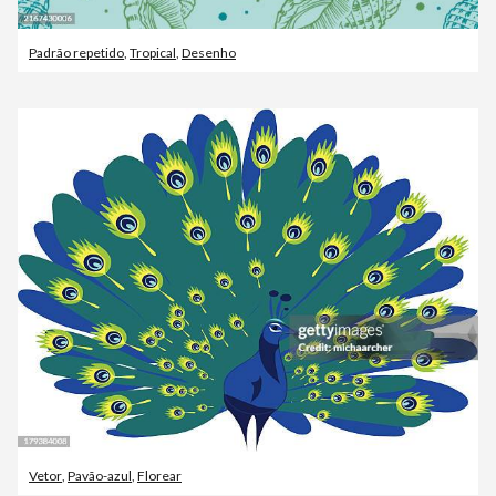
Padrão repetido
,
Tropical
,
Desenho
Vetor
,
Pavão-azul
,
Florear