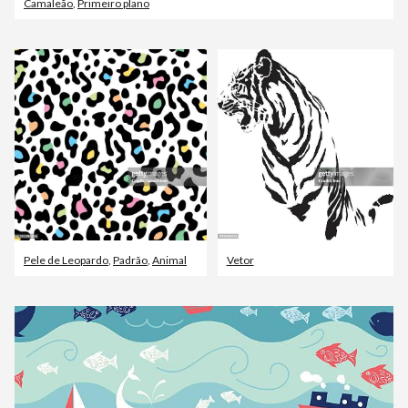
Camaleão
,
Primeiro plano
Pele de Leopardo
,
Padrão
,
Animal
Vetor