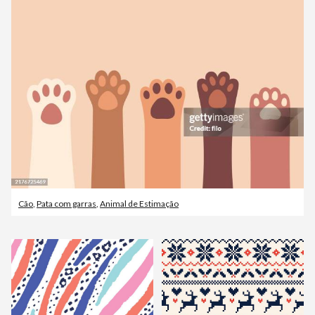
Cão
,
Pata com garras
,
Animal de Estimação