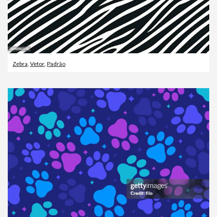
Zebra
,
Vetor
,
Padrão