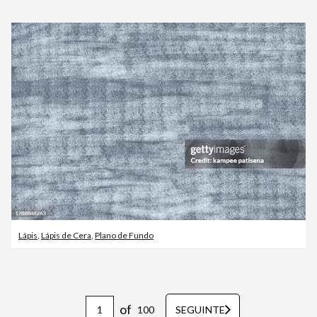
Lápis
,
Lápis de Cera
,
Plano de Fundo
of
100
SEGUINTE