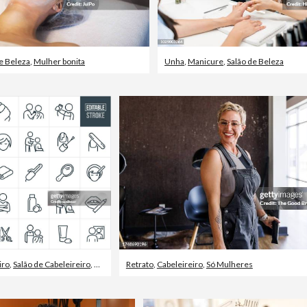
e Beleza
,
Mulher bonita
Unha
,
Manicure
,
Salão de Beleza
iro
,
Salão de Cabeleireiro
,
Salão de Beleza
Retrato
,
Cabeleireiro
,
Só Mulheres