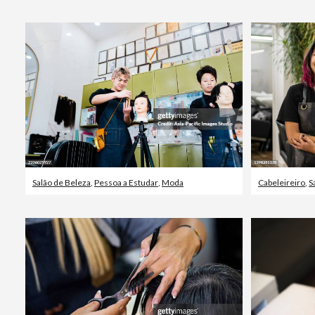
Salão de Beleza
,
Pessoa a Estudar
,
Moda
Cabeleireiro
,
S