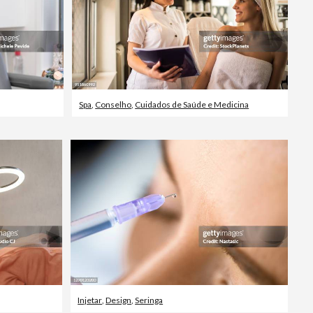
Spa
,
Conselho
,
Cuidados de Saúde e Medicina
Injetar
,
Design
,
Seringa