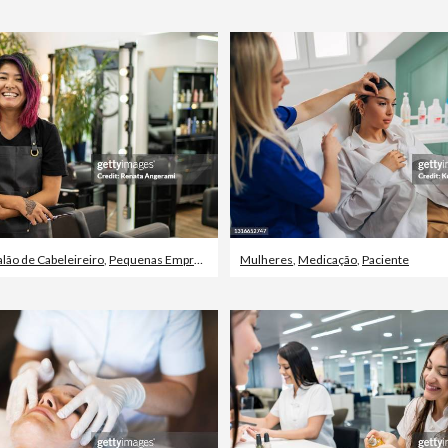
alão de Cabeleireiro
,
Pequenas Empresas
Mulheres
,
Medicação
,
Paciente