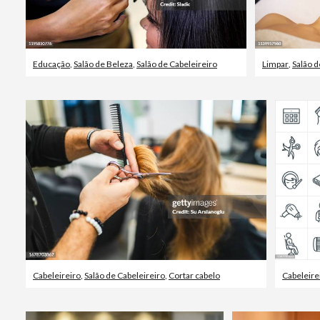
Educação
,
Salão de Beleza
,
Salão de Cabeleireiro
Limpar
,
Salão d
Cabeleireiro
,
Salão de Cabeleireiro
,
Cortar cabelo
Cabeleire