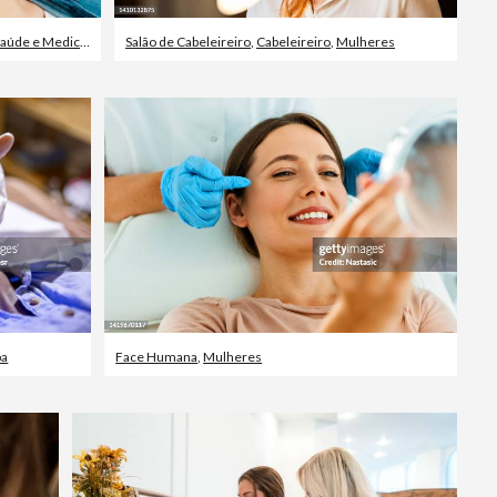
úde e Medicina
Salão de Cabeleireiro
,
Cabeleireiro
,
Mulheres
pa
Face Humana
,
Mulheres