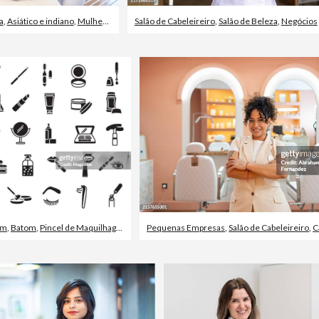
a
,
Asiático e indiano
,
Mulheres
Salão de Cabeleireiro
,
Salão de Beleza
,
Negócios
em
,
Batom
,
Pincel de Maquilhagem
Pequenas Empresas
,
Salão de Cabeleireiro
,
C