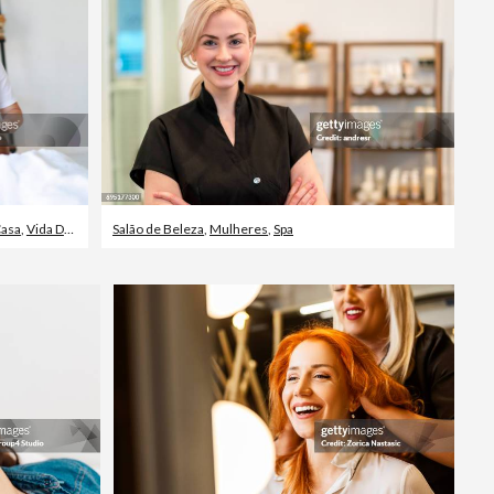
Editorial
Casa
,
Vida Doméstica
Salão de Beleza
,
Mulheres
,
Spa