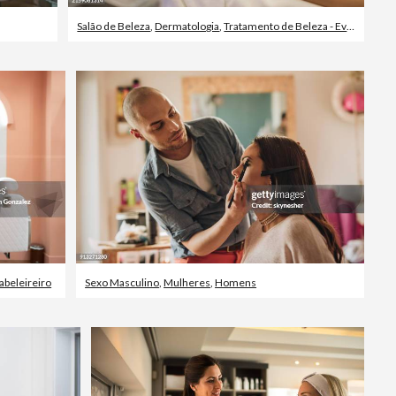
Salão de Beleza
,
Dermatologia
,
Tratamento de Beleza - Evento
abeleireiro
Sexo Masculino
,
Mulheres
,
Homens