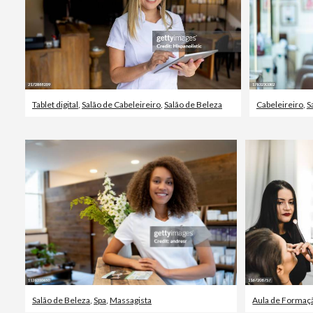
Tablet digital
,
Salão de Cabeleireiro
,
Salão de Beleza
Cabeleireiro
,
S
Salão de Beleza
,
Spa
,
Massagista
Aula de Formaç