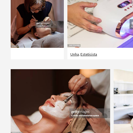
Unha
,
Esteticista