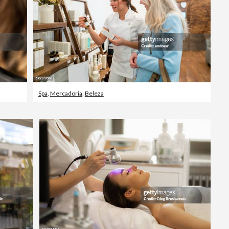
Spa
,
Mercadoria
,
Beleza