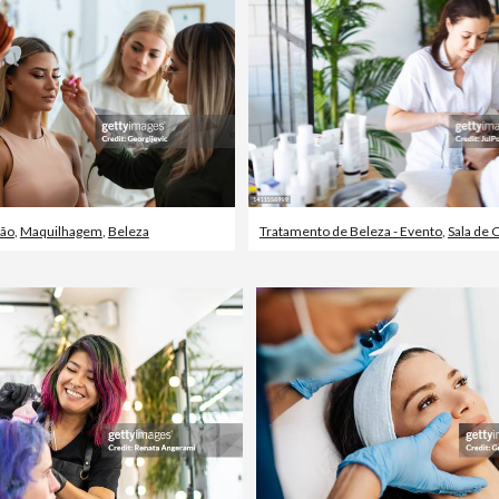
ção
,
Maquilhagem
,
Beleza
Tratamento de Beleza - Evento
,
Sala de 