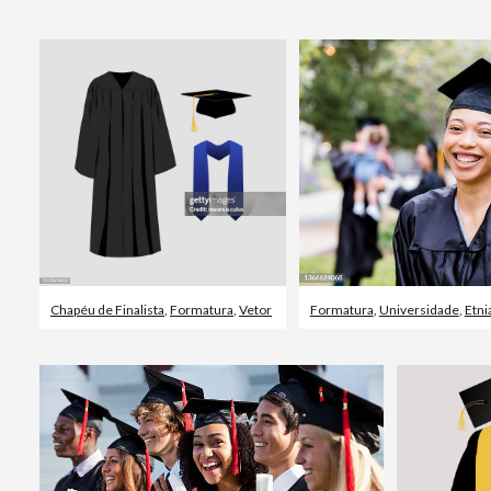
Chapéu de Finalista
,
Formatura
,
Vetor
Formatura
,
Universidade
,
Etni