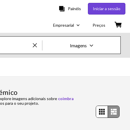
Painéis
Iniciar a sessão
Empresarial
Preços
Imagens
Imagens e Vídeos Creative
Imagens
Creative
démico
explore imagens adicionais sobre
coimbra
Editorial
os para o seu projeto.
Vídeos
Creative