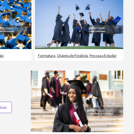
ão
Formatura
,
Chapéu de Finalista
,
Pessoa a Estudar
itas