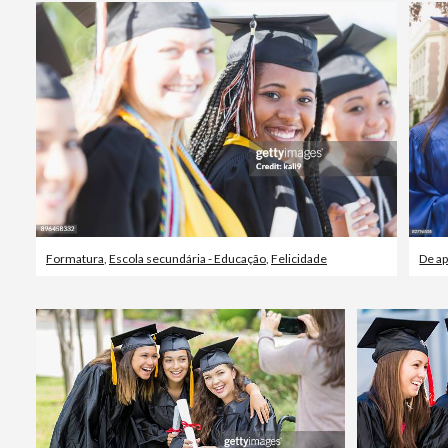
Formatura
,
Escola secundária - Educação
,
Felicidade
De ap