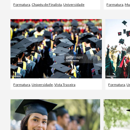
Formatura
,
Chapéu de Finalista
,
Universidade
Formatura
,
Mu
Formatura
,
Universidade
,
Vista Traseira
Formatura
,
U