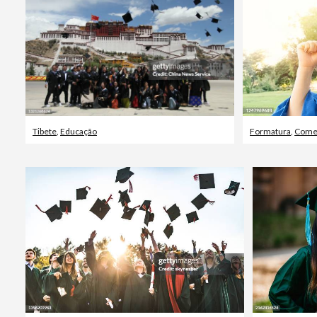
Tibete
,
Educação
Formatura
,
Comem