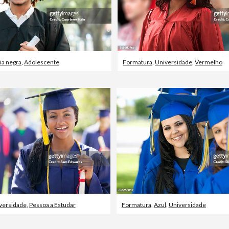
ia negra
,
Adolescente
Formatura
,
Universidade
,
Vermelho
versidade
,
Pessoa a Estudar
Formatura
,
Azul
,
Universidade