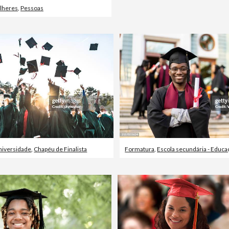
lheres
,
Pessoas
niversidade
,
Chapéu de Finalista
Formatura
,
Escola secundária - Educa