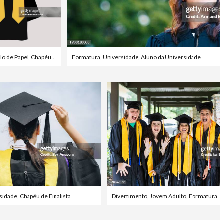
lo de Papel
,
Chapéu de Finalista
Formatura
,
Universidade
,
Aluno da Universidade
sidade
,
Chapéu de Finalista
Divertimento
,
Jovem Adulto
,
Formatura