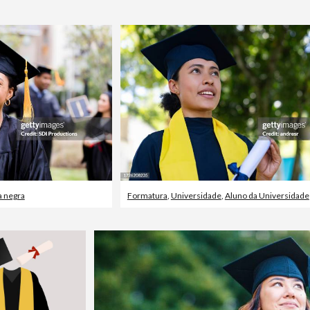
a negra
Formatura
,
Universidade
,
Aluno da Universidade