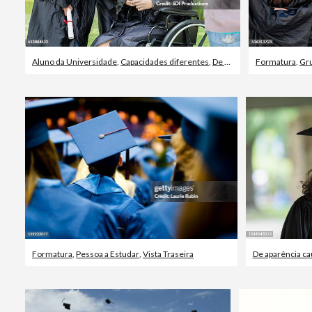
Aluno da Universidade
,
Capacidades diferentes
,
De aparência caucasiana
Formatura
,
Gr
Formatura
,
Pessoa a Estudar
,
Vista Traseira
De aparência ca