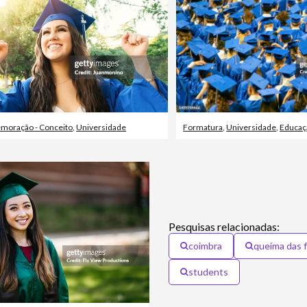
oração - Conceito
,
Universidade
Formatura
,
Universidade
,
Educaç
Pesquisas relacionadas:
coimbra
queima das f
students