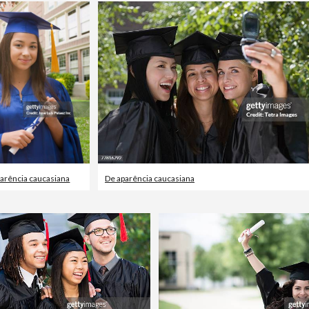
arência caucasiana
De aparência caucasiana