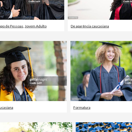
upo de Pessoas
,
Jovem Adulto
De aparência caucasiana
ucasiana
Formatura