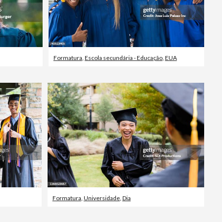
Formatura
,
Escola secundária - Educação
,
EUA
Formatura
,
Universidade
,
Dia