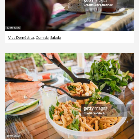
Vida Doméstica
,
Comida
,
Salada