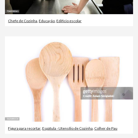
Chefe de Cozinha
,
Educação
,
Edifício escolar
Figura para recortar
,
Espátula - Utensílio de Cozinha
,
Colher de Pau