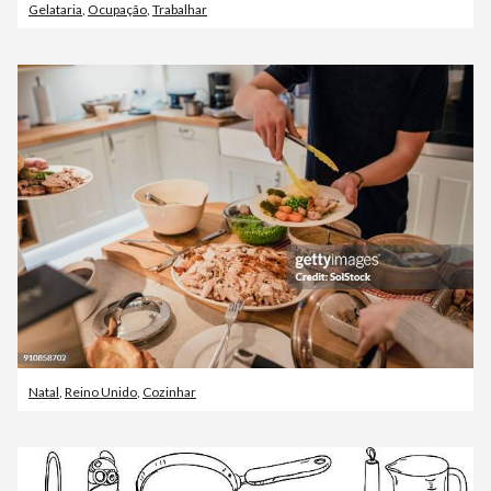
Gelataria
,
Ocupação
,
Trabalhar
Natal
,
Reino Unido
,
Cozinhar