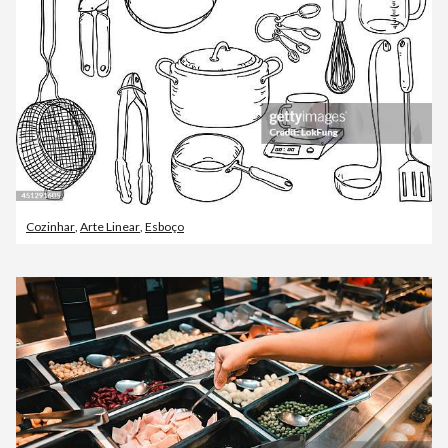
Cozinhar
,
Arte Linear
,
Esboço