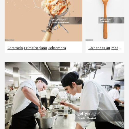
Caramelo
,
Primeiro plano
,
Sobremesa
Colher de Pau
,
Madeira - Material