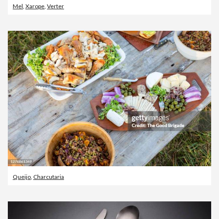
Mel
,
Xarope
,
Verter
Queijo
,
Charcutaria