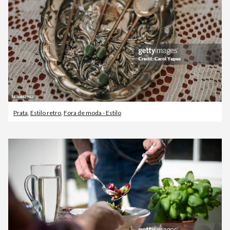
Prata
,
Estilo retro
,
Fora de moda - Estilo