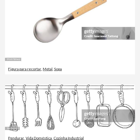
Figura para recortar
,
Metal
,
Sopa
Pendurar
,
Vida Doméstica
,
Cozinha Industrial