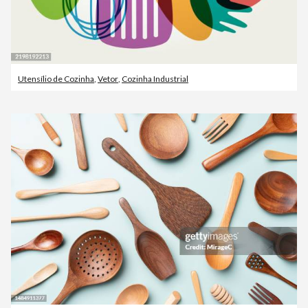
Utensílio de Cozinha
,
Vetor
,
Cozinha Industrial