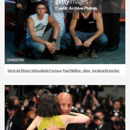
Série de filmes Velocidade Furiosa
,
Paul Walker - Ator
,
Jordana Brewster