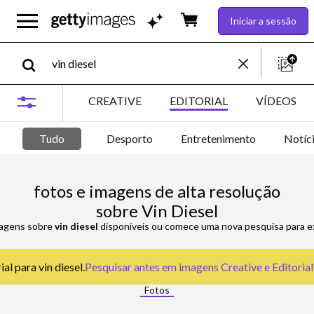
Iniciar a sessão
CREATIVE
EDITORIAL
VÍDEOS
Tudo
Desporto
Entretenimento
Notíc
fotos e imagens de alta resolução
sobre Vin Diesel
imagens sobre
vin diesel
disponíveis ou comece uma nova pesquisa para ex
al para vin diesel.
Pesquisar antes em
imagens Creative e Editorial
Fotos