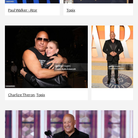
Paul Walker - Ator
Topix
Charlize Theron
,
Topix