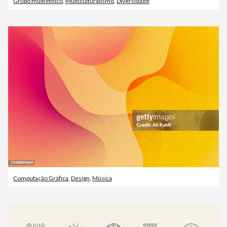
Grupo multiétnico
,
Multiculturalismo
,
Diversidade
Computação Gráfica
,
Design
,
Música