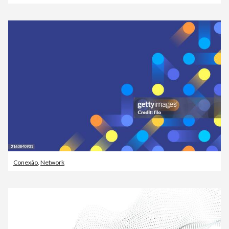
Conexão
,
Network