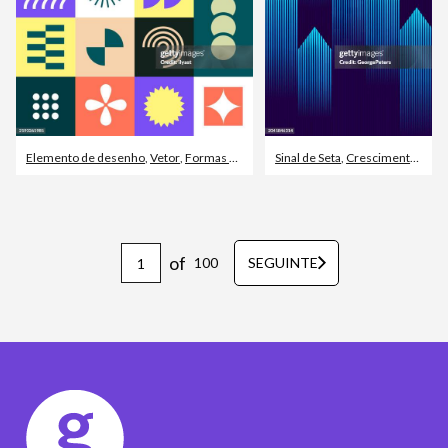
Elemento de desenho
,
Vetor
,
Formas Geométricas
Sinal de Seta
,
Crescimento
,
Conc
of
100
SEGUINTE