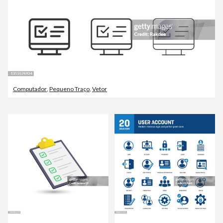
Computador
,
Pequeno Traço
,
Vetor