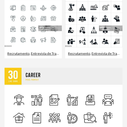
Recrutamento
,
Entrevista de Trabalho
,
Aula de Formação
Recrutamento
,
Entrevista de Trabalho
,