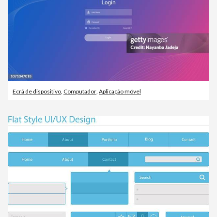
Ecrã de dispositivo
,
Computador
,
Aplicação móvel