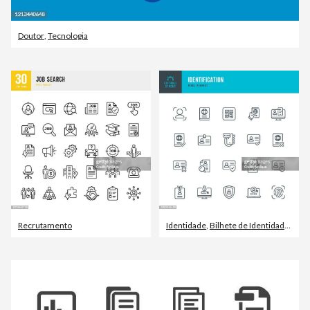
Doutor
,
Tecnologia
Recrutamento
Identidade
,
Bilhete de Identidade
,
Doc