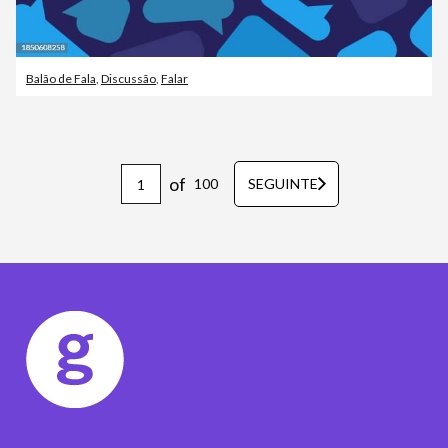
Balão de Fala
,
Discussão
,
Falar
of
100
SEGUINTE