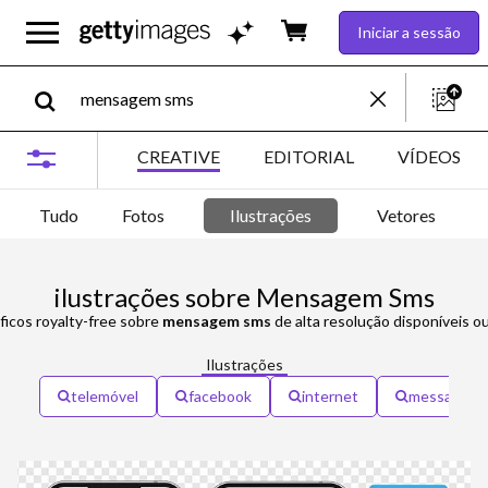
Iniciar a sessão
CREATIVE
EDITORIAL
VÍDEOS
Tudo
Fotos
Ilustrações
Vetores
ilustrações sobre Mensagem Sms
ficos royalty-free sobre
mensagem sms
de alta resolução disponíveis o
Ilustrações
telemóvel
facebook
internet
message