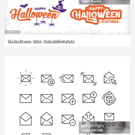
Dia das Bruxas
,
Vetor
,
Texto datilografado