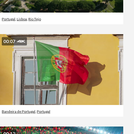
Portugal
,
Lisboa
,
Rio Tejo
00:07
Bandeira de Portugal
,
Portugal
00:12