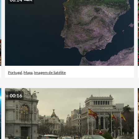
Portugal
,
Mapa
,
Imagem de Satélite
00:16