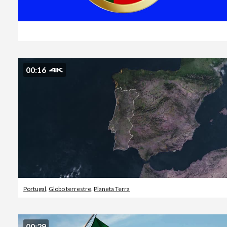
00:16
Portugal
,
Globo terrestre
,
Planeta Terra
00:29