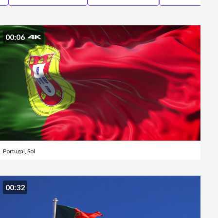
Editorial
00:06
Portugal
,
Sol
00:32