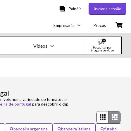
Painéis
Iniciar a sessão
Empresarial
Preços
Vídeos
Pesquisar por
imagem ou vídeo
Imagens e Vídeos Creative
Imagens
Creative
gal
oníveis numa variedade de formatos e
Editorial
eira de portugal
para descobrir o clip
Vídeos
Creative
bandeira argentina
bandeira italiana
futebol