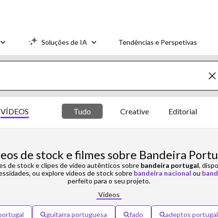
Soluções de IA
Tendências e Perspetivas
VÍDEOS
Tudo
Creative
Editorial
deos de stock e filmes sobre Bandeira Portu
mes de stock e clipes de vídeo autênticos sobre
bandeira portugal
, disp
essidades, ou explore vídeos de stock sobre
bandeira nacional
ou
band
perfeito para o seu projeto.
Vídeos
portugal
guitarra portuguesa
fado
adeptos portugal