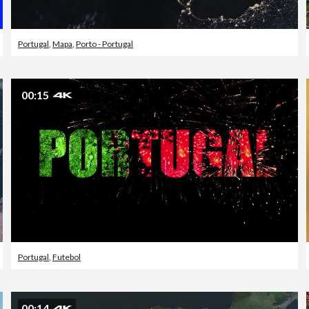
Portugal
,
Mapa
,
Porto - Portugal
00:15
Portugal
,
Futebol
00:14