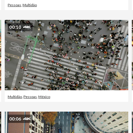
Pessoas
,
Multidão
00:10
Multidão
,
Pessoas
,
México
00:06