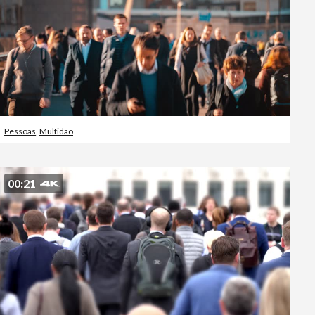
Pessoas
,
Multidão
00:21