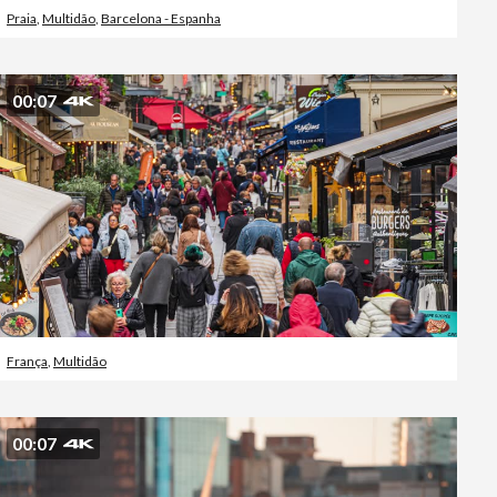
Praia
,
Multidão
,
Barcelona - Espanha
00:07
França
,
Multidão
00:07