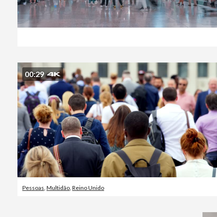
00:29
Pessoas
,
Multidão
,
Reino Unido