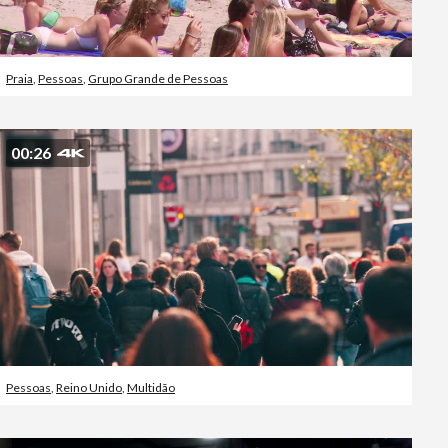
Praia
,
Pessoas
,
Grupo Grande de Pessoas
00:26
Pessoas
,
Reino Unido
,
Multidão