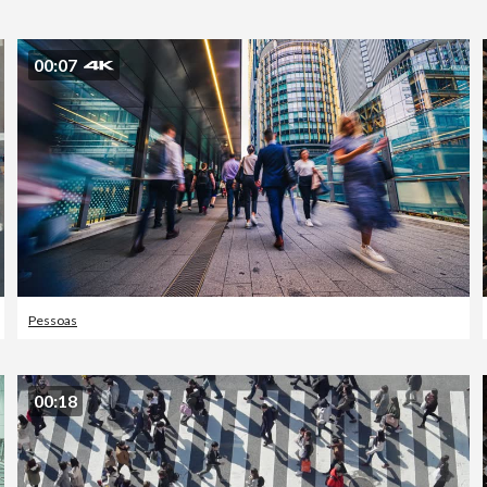
00:07
Pessoas
00:18