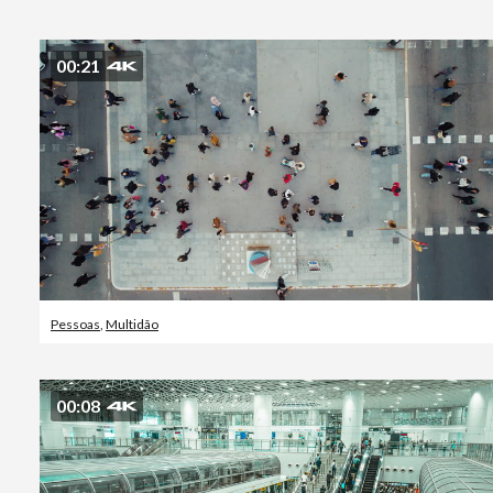
00:21
Pessoas
,
Multidão
00:08