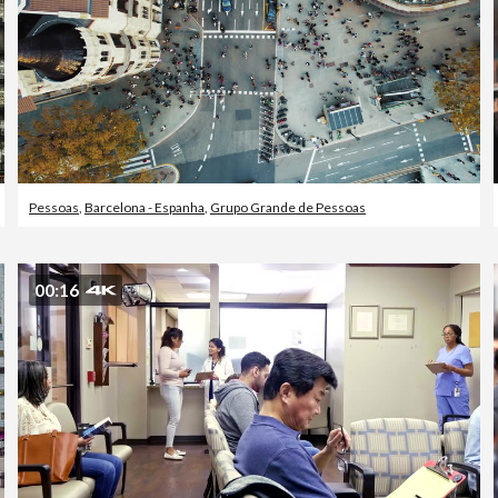
Pessoas
,
Barcelona - Espanha
,
Grupo Grande de Pessoas
00:16