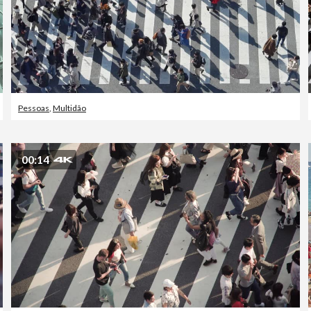
Pessoas
,
Multidão
00:14