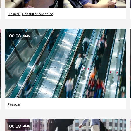
Hospital
,
Consultório Médico
00:08
Pessoas
00:18