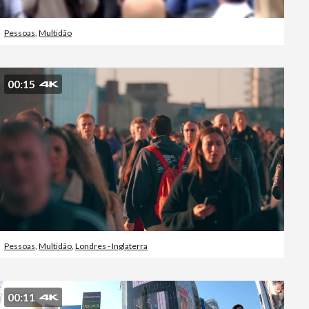
Pessoas
,
Multidão
00:15
Pessoas
,
Multidão
,
Londres - Inglaterra
00:11