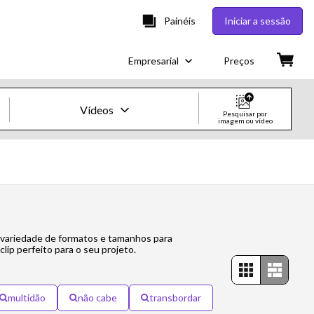
Painéis
Iniciar a sessão
Empresarial
Preços
Vídeos
Pesquisar por
imagem ou vídeo
Imagens e Vídeos Creative
Imagens
Creative
a variedade de formatos e tamanhos para
Editorial
clip perfeito para o seu projeto.
Vídeos
multidão
não cabe
transbordar
Creative