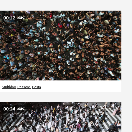
Editorial
00:12
Multidão
,
Pessoas
,
Festa
00:24