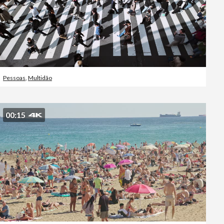
Pessoas
,
Multidão
00:15