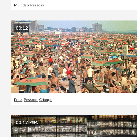
Multidão
,
Pessoas
00:12
Praia
,
Pessoas
,
Criança
00:17