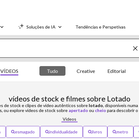
Soluções de IA
Tendências e Perspetivas
VÍDEOS
Tudo
Creative
Editorial
vídeos de stock e filmes sobre Lotado
es de stock e clipes de vídeo autênticos sobre
lotado
, disponíveis num
s, ou explore vídeos de stock sobre
apertado
ou
cheio
para descobrir o 
Vídeos
a
esmagado
individualidade
livros
metro