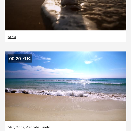
Areia
00:20
Mar
,
Onda
,
Plano de Fundo