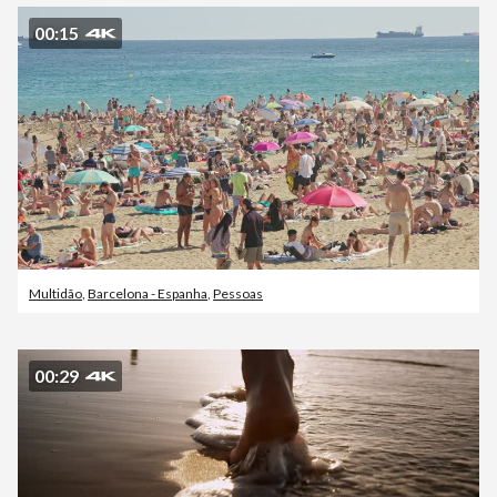
00:15
Multidão
,
Barcelona - Espanha
,
Pessoas
00:29