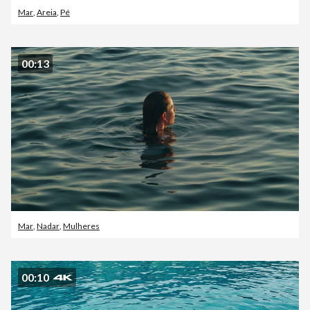
Mar
,
Areia
,
Pé
00:13
Mar
,
Nadar
,
Mulheres
00:10