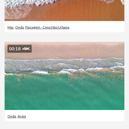
Mar
,
Onda
,
Paisagem - Cena Não Urbana
00:18
Onda
,
Areia