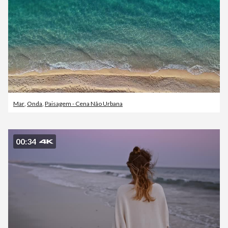
Mar
,
Onda
,
Paisagem - Cena Não Urbana
00:34