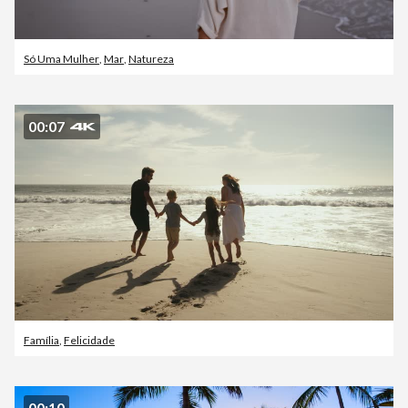
Só Uma Mulher
,
Mar
,
Natureza
00:07
Família
,
Felicidade
00:10