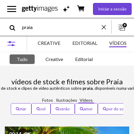
Iniciar a sessão
CREATIVE
EDITORIAL
VÍDEOS
Tudo
Creative
Editorial
vídeos de stock e filmes sobre Praia
s de stock e clipes de vídeo autênticos sobre
praia
, disponíveis numa variedade de formatos e t
Fotos
Ilustrações
Vídeos
mar
sol
verão
amor
por do sol
00:14