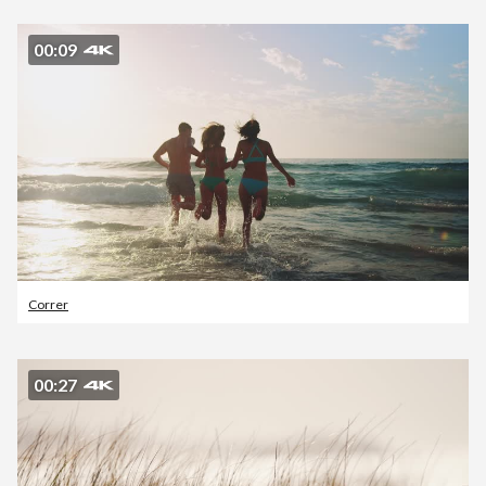
00:09
Correr
00:27