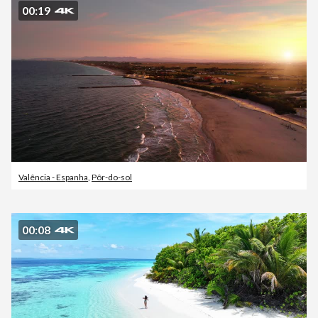
00:19
Valência - Espanha
,
Pôr-do-sol
00:08