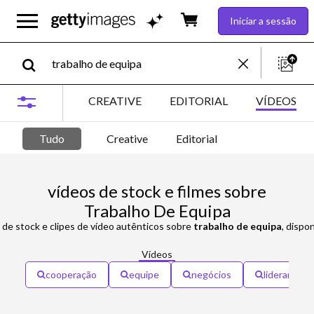
Iniciar a sessão
CREATIVE
EDITORIAL
VÍDEOS
Tudo
Creative
Editorial
vídeos de stock e filmes sobre
Trabalho De Equipa
s de stock e clipes de vídeo autênticos sobre
trabalho de equipa
, disponíveis numa 
Vídeos
cooperação
equipe
negócios
liderança