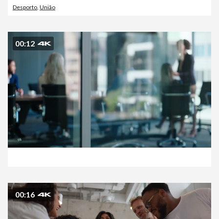
Desporto
,
União
00:12
00:16