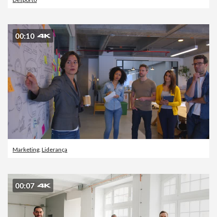
00:10
Marketing
,
Liderança
00:07