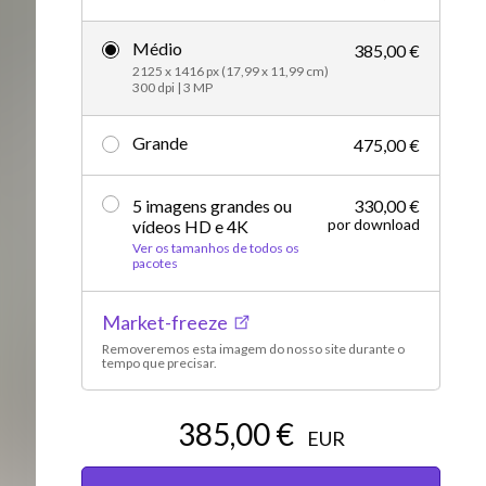
Editorial
Médio
385,00 €
2125 x 1416 px (17,99 x 11,99 cm)
300 dpi | 3 MP
Grande
475,00 €
5 imagens grandes ou
330,00 €
por download
vídeos HD e 4K
Ver os tamanhos de todos os
pacotes
Market-freeze
Removeremos esta imagem do nosso site durante o
tempo que precisar.
385,00 €
EUR