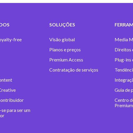
DOS
SOLUÇÕES
FERRAM
oyalty-free
Visão global
Media M
Planos e preços
Direitos 
Premium Access
Plug-ins
Contratação de serviços
Tendênci
ontent
Integraç
Creative
Guia de 
contribuidor
Centro d
Premium
-se para ser um
dor