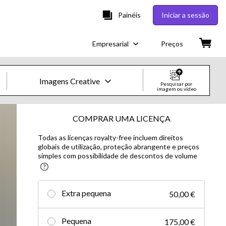
Painéis
Iniciar a sessão
Empresarial
Preços
Imagens Creative
Pesquisar por
imagem ou vídeo
Imagens e Vídeos Creative
COMPRAR UMA LICENÇA
Todas as licenças royalty-free incluem direitos
Imagens
globais de utilização, proteção abrangente e preços
simples com possibilidade de descontos de volume
Creative
Editorial
Extra pequena
50,00 €
Vídeos
Pequena
175,00 €
Creative