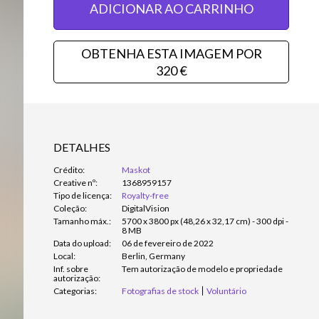
ADICIONAR AO CARRINHO
OBTENHA ESTA IMAGEM POR
320 €
DETALHES
Crédito:
Maskot
Creative nº:
1368959157
Tipo de licença:
Royalty-free
Coleção:
DigitalVision
Tamanho máx.:
5700 x 3800 px (48,26 x 32,17 cm) - 300 dpi -
8 MB
Data do upload:
06 de fevereiro de 2022
Local:
Berlin, Germany
Inf. sobre
Tem autorização de modelo e propriedade
autorização:
Categorias:
Fotografias de stock
Voluntário